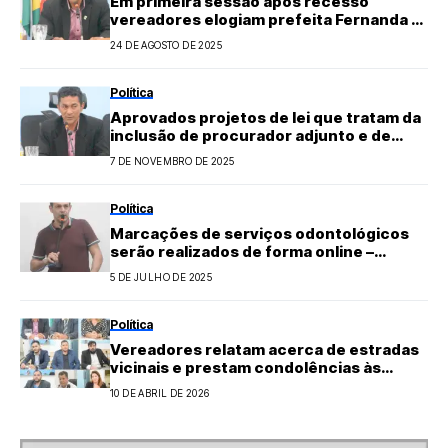
Em primeira sessão após recesso
vereadores elogiam prefeita Fernanda e
relatam contas da gestão do ano 2015
24 DE AGOSTO DE 2025
Política
Aprovados projetos de lei que tratam da
inclusão de procurador adjunto e de
crédito especial para a Assistência
7 DE NOVEMBRO DE 2025
Social
Política
Marcações de serviços odontológicos
serão realizados de forma online –
Informa coordenador da saúde bucal
5 DE JULHO DE 2025
Política
Vereadores relatam acerca de estradas
vicinais e prestam condolências às
famílias enlutadas
10 DE ABRIL DE 2026