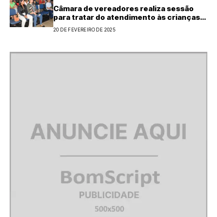
Câmara de vereadores realiza sessão
para tratar do atendimento às crianças
especiais de Fortaleza dos Nogueiras
20 DE FEVEREIRO DE 2025