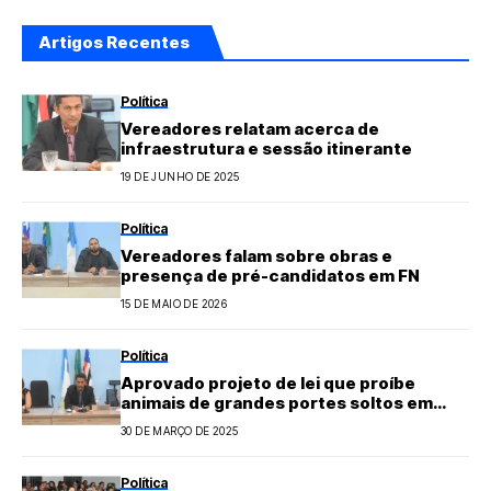
Artigos Recentes
Política
Vereadores relatam acerca de
infraestrutura e sessão itinerante
19 DE JUNHO DE 2025
Política
Vereadores falam sobre obras e
presença de pré-candidatos em FN
15 DE MAIO DE 2026
Política
Aprovado projeto de lei que proíbe
animais de grandes portes soltos em
vias públicas de FN
30 DE MARÇO DE 2025
Política