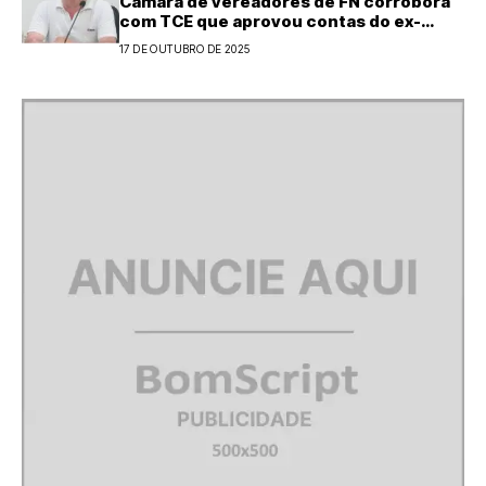
Câmara de vereadores de FN corrobora
com TCE que aprovou contas do ex-
prefeito Luiz Natan
17 DE OUTUBRO DE 2025