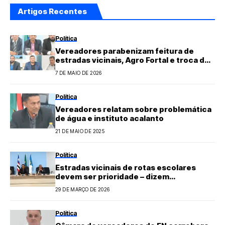
Artigos Recentes
Política
Vereadores parabenizam feitura de
estradas vicinais, Agro Fortal e troca de
van escolar
7 DE MAIO DE 2026
Política
Vereadores relatam sobre problemática
de água e instituto acalanto
21 DE MAIO DE 2025
Política
Estradas vicinais de rotas escolares
devem ser prioridade – dizem
vereadores
29 DE MARÇO DE 2026
Política