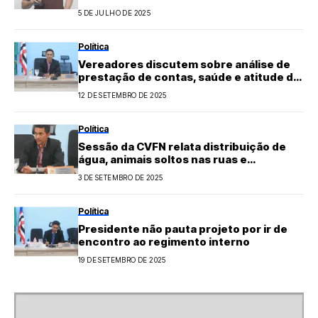
Informa coordenador da saúde bucal
5 DE JULHO DE 2025
Política
Vereadores discutem sobre análise de
prestação de contas, saúde e atitude de
secretário
12 DE SETEMBRO DE 2025
Política
Sessão da CVFN relata distribuição de
água, animais soltos nas ruas e
queimadas
3 DE SETEMBRO DE 2025
Política
Presidente não pauta projeto por ir de
encontro ao regimento interno
19 DE SETEMBRO DE 2025