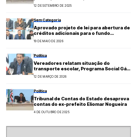
secretário
12 DE SETEMBRO DE 2025
Sem Categoria
Aprovado projeto de lei para abertura de
créditos adicionais para o fundo
municipal de cultura de FN
19 DE MAIO DE 2026
Política
Vereadores relatam situação do
transporte escolar, Programa Social Gás
do Povo e repudiam propagação de fake
12 DE MARÇO DE 2026
News
Política
Tribunal de Contas do Estado desaprova
contas do ex-prefeito Eliomar Nogueira
4 DE OUTUBRO DE 2025