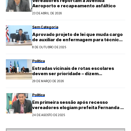
Vereadores reportam à Avenida
Aeroporto e recapeamento asfáltico
23 DE ABRIL DE 2026
Sem Categoria
Aprovado projeto de lei que muda cargo
de auxiliar de enfermagem para técnico
de enfermagem
8 DE OUTUBRO DE 2025
Política
Estradas vicinais de rotas escolares
devem ser prioridade – dizem
vereadores
29 DE MARÇO DE 2026
Política
Em primeira sessão após recesso
vereadores elogiam prefeita Fernanda e
relatam contas da gestão do ano 2015
24 DE AGOSTO DE 2025