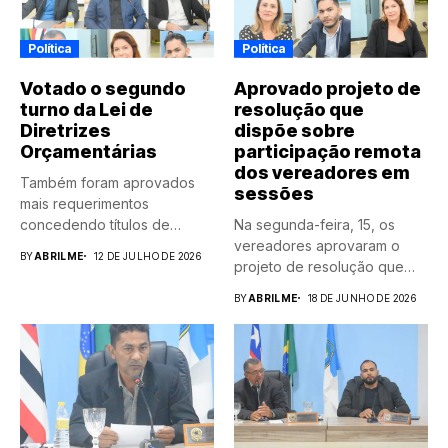
Política
Política
Votado o segundo
Aprovado projeto de
turno da Lei de
resolução que
Diretrizes
dispõe sobre
Orçamentárias
participação remota
dos vereadores em
Também foram aprovados
sessões
mais requerimentos
concedendo títulos de
Na segunda-feira, 15, os
cidadão fortanogueirense e
vereadores aprovaram o
BY
ABRILME
12 DE JULHO DE 2026
de...
projeto de resolução que
dispõe...
BY
ABRILME
18 DE JUNHO DE 2026