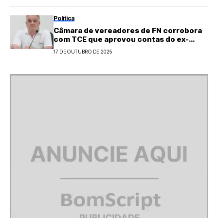
Política
Câmara de vereadores de FN corrobora
com TCE que aprovou contas do ex-
prefeito Luiz Natan
17 DE OUTUBRO DE 2025