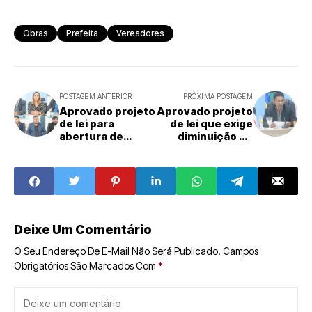
Obras
Prefeita
Vereadores
POSTAGEM ANTERIOR
PRÓXIMA POSTAGEM
Aprovado projeto
Aprovado projeto
de lei para
de lei que exige
abertura de
diminuição de
créditos
tempo de espera
adicionais para o
em fila em
fundo municipal
atendimento
de cultura de FN
bancário
Deixe Um Comentário
O Seu Endereço De E-Mail Não Será Publicado.
Campos
Obrigatórios São Marcados Com
*