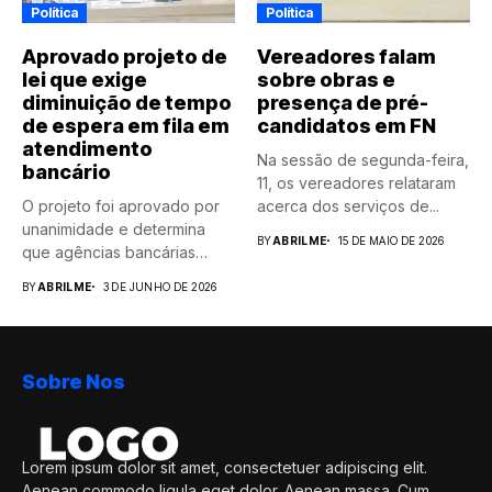
Política
Política
Aprovado projeto de
Vereadores falam
lei que exige
sobre obras e
diminuição de tempo
presença de pré-
de espera em fila em
candidatos em FN
atendimento
Na sessão de segunda-feira,
bancário
11, os vereadores relataram
O projeto foi aprovado por
acerca dos serviços de...
unanimidade e determina
BY
ABRILME
15 DE MAIO DE 2026
que agências bancárias
instaladas...
BY
ABRILME
3 DE JUNHO DE 2026
Sobre Nos
Lorem ipsum dolor sit amet, consectetuer adipiscing elit.
Aenean commodo ligula eget dolor. Aenean massa. Cum