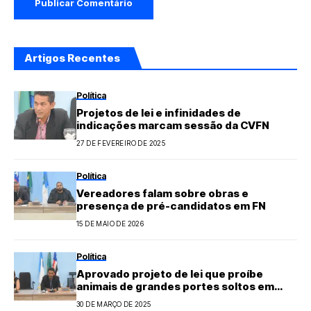
Artigos Recentes
Política
Projetos de lei e infinidades de
indicações marcam sessão da CVFN
27 DE FEVEREIRO DE 2025
Política
Vereadores falam sobre obras e
presença de pré-candidatos em FN
15 DE MAIO DE 2026
Política
Aprovado projeto de lei que proíbe
animais de grandes portes soltos em
vias públicas de FN
30 DE MARÇO DE 2025