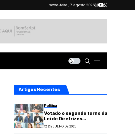
sexta-feira , 7 agosto 2026
Artigos Recentes
Política
Votado o segundo turno da
Lei de Diretrizes
Orçamentárias
12 DE JULHO DE 2026