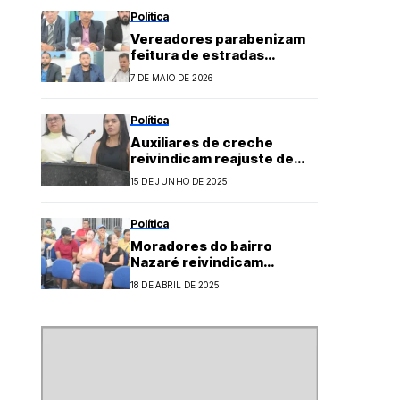
Política
Vereadores parabenizam
feitura de estradas
vicinais, Agro Fortal e
7 DE MAIO DE 2026
troca de van escolar
Política
Auxiliares de creche
reivindicam reajuste de
salário na CVFN
15 DE JUNHO DE 2025
Política
Moradores do bairro
Nazaré reivindicam
melhoria na distribuição de
18 DE ABRIL DE 2025
água em sessão da CVFN