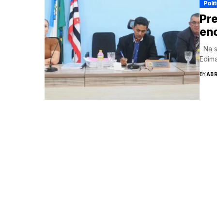
Polít
Pre
enc
Na se
Edima
BY
ABR