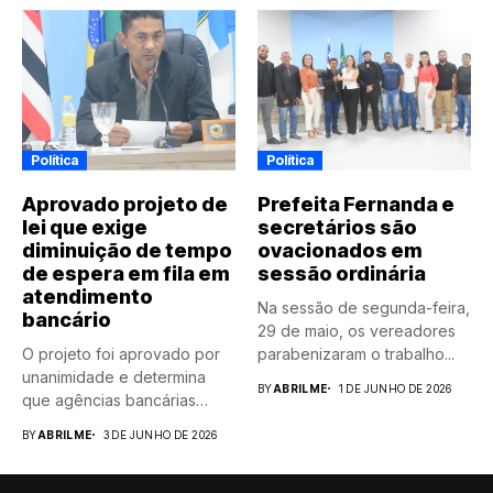
Política
Política
Aprovado projeto de
Prefeita Fernanda e
lei que exige
secretários são
diminuição de tempo
ovacionados em
de espera em fila em
sessão ordinária
atendimento
Na sessão de segunda-feira,
bancário
29 de maio, os vereadores
O projeto foi aprovado por
parabenizaram o trabalho...
unanimidade e determina
BY
ABRILME
1 DE JUNHO DE 2026
que agências bancárias
instaladas...
BY
ABRILME
3 DE JUNHO DE 2026