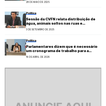
distribuição de água marca sessão da
28 DE MAIO DE 2025
CVFN
Política
Sessão da CVFN relata distribuição de
água, animais soltos nas ruas e
queimadas
3 DE SETEMBRO DE 2025
Política
Parlamentares dizem que é necessário
um cronograma de trabalho para a
melhor realização das estradas vicinais
16 DE ABRIL DE 2026