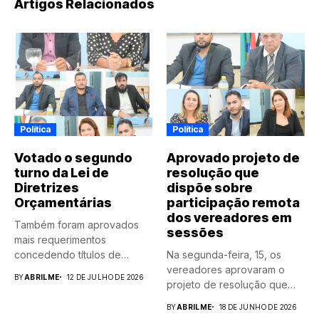
Artigos Relacionados
Política
Política
Votado o segundo
Aprovado projeto de
turno da Lei de
resolução que
Diretrizes
dispõe sobre
Orçamentárias
participação remota
dos vereadores em
Também foram aprovados
sessões
mais requerimentos
concedendo títulos de
Na segunda-feira, 15, os
cidadão fortanogueirense e
vereadores aprovaram o
BY
ABRILME
12 DE JULHO DE 2026
de...
projeto de resolução que
dispõe...
BY
ABRILME
18 DE JUNHO DE 2026