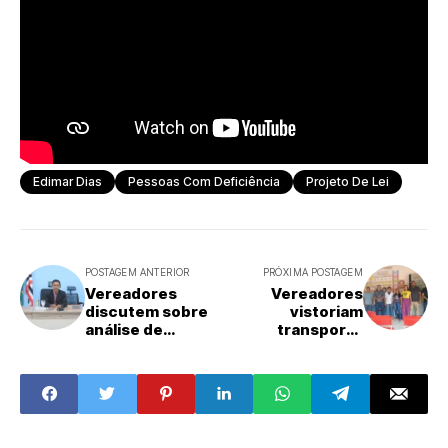
Edimar Dias
Pessoas Com Deficiência
Projeto De Lei
POSTAGEM ANTERIOR
PRÓXIMA POSTAGEM
Vereadores
Vereadores
discutem sobre
vistoriam
análise de
transporte
prestação de
escolar
contas, saúde e
atitude de
secretário