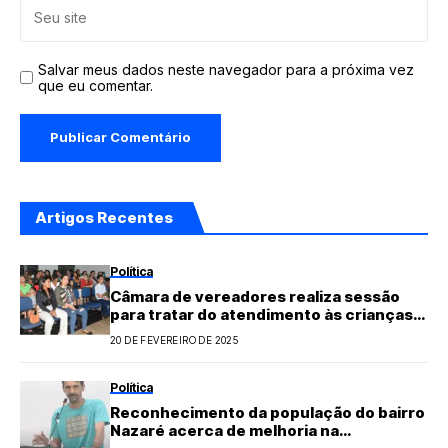
Salvar meus dados neste navegador para a próxima vez
que eu comentar.
Artigos Recentes
Política
Câmara de vereadores realiza sessão
para tratar do atendimento às crianças
especiais de Fortaleza dos Nogueiras
20 DE FEVEREIRO DE 2025
Política
Reconhecimento da população do bairro
Nazaré acerca de melhoria na